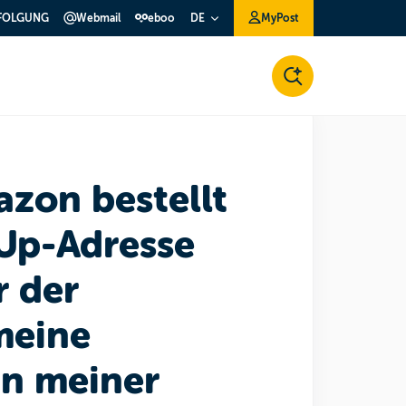
FOLGUNG
Webmail
eboo
MyPost
DE
azon bestellt
Up-Adresse
r der
meine
an meiner