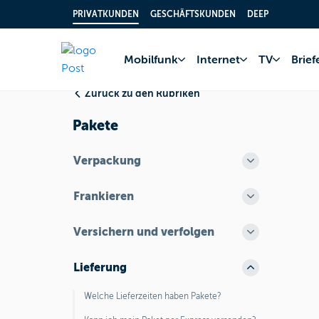
PRIVATKUNDEN
GESCHÄFTSKUNDEN
DEEP
Home
FAQ
Paket
Mobilfunk
Internet
TV
Brie
Zurück zu den Rubriken
Pakete
Verpackung
Frankieren
Versichern und verfolgen
Lieferung
Welche Lieferzeiten haben Pakete?