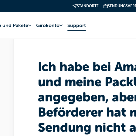
STANDORTE
SENDUNGSVER
e
Pakete
Lieferung
fe und Pakete
Girokonto
Support
Ich habe bei Am
und meine Pack
angegeben, abe
Beförderer hat 
Sendung nicht 