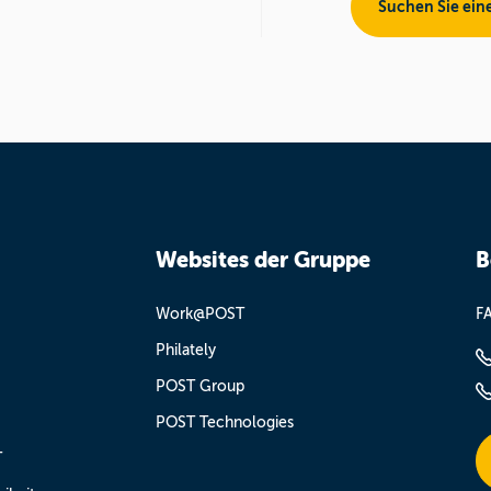
Suchen Sie ein
Websites der Gruppe
B
Work@POST
F
Philately
POST Group
POST Technologies
T