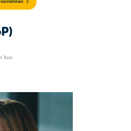
o vornehmen
P)
n Tool