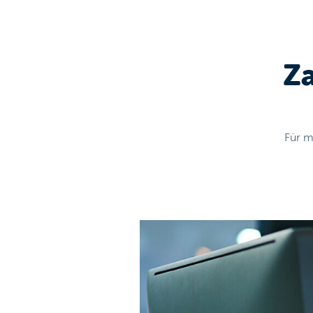
Z
Für m