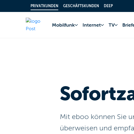
PRIVATKUNDEN
GESCHÄFTSKUNDEN
DEEP
Home
Bankkonto
Sofortüberwe
Mobilfunk
Internet
TV
Brie
Sofortz
Mit eboo können Sie u
überweisen und empfa