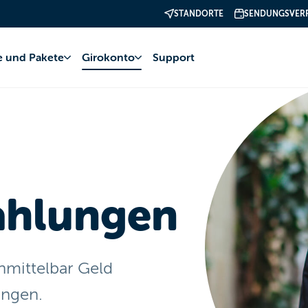
STANDORTE
SENDUNGSVER
isungen
fe und Pakete
Girokonto
Support
ahlungen
nmittelbar Geld
ngen.