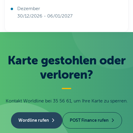
Dezember
30/12/2026 - 06/01/2027
Karte gestohlen oder
verloren?
Kontakt Worldline bei 35 56 61, um Ihre Karte zu sperren.
Wordline rufen
POST Finance rufen