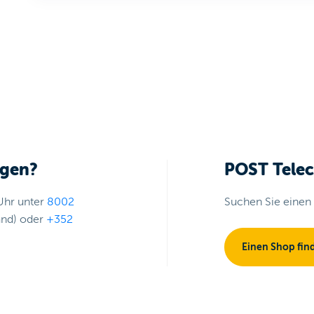
agen?
POST Tele
Uhr unter
8002
Suchen Sie einen
and) oder
+352
Einen Shop fin