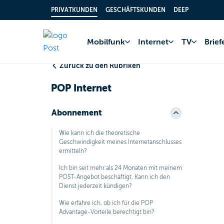
PRIVATKUNDEN
GESCHÄFTSKUNDEN
DEEP
Home
FAQ
Inter
Mobilfunk
Internet
TV
Brie
Zurück zu den Rubriken
POP Internet
Abonnement
Wie kann ich die theoretische
Geschwindigkeit meines Internetanschlusses
ermitteln?
Ich bin seit mehr als 24 Monaten mit meinem
POST-Angebot beschäftigt. Kann ich den
Dienst jederzeit kündigen?
Wie erfahre ich, ob ich für die POP
Advantage-Vorteile berechtigt bin?