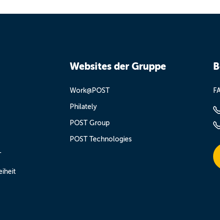
Websites der Gruppe
B
Work@POST
F
Philately
POST Group
POST Technologies
T
eiheit