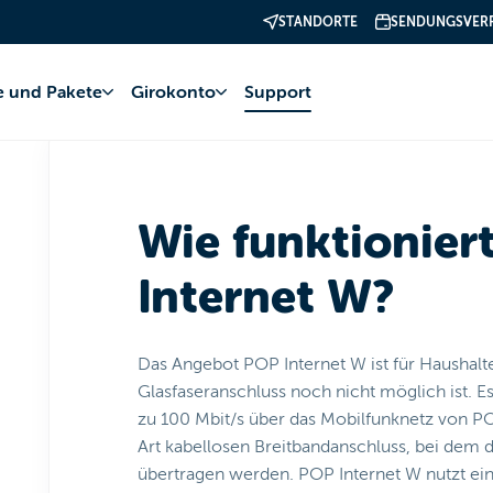
STANDORTE
SENDUNGSVER
net
POP Internet
Abonnement
fe und Pakete
Girokonto
Support
Wie funktionier
Internet W?
Das Angebot POP Internet W ist für Haushalte
Glasfaseranschluss noch nicht möglich ist. E
zu 100 Mbit/s über das Mobilfunknetz von PO
Art kabellosen Breitbandanschluss, bei dem 
übertragen werden. POP Internet W nutzt ei