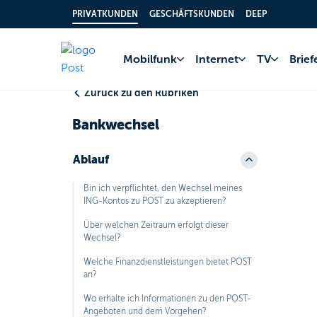
PRIVATKUNDEN
GESCHÄFTSKUNDEN
DEEP
Home
FAQ
Bank
Mobilfunk
Internet
TV
Brie
Zurück zu den Rubriken
Bankwechsel
Ablauf
Bin ich verpflichtet, den Wechsel meines
ING-Kontos zu POST zu akzeptieren?
Über welchen Zeitraum erfolgt dieser
Wechsel?
Welche Finanzdienstleistungen bietet POST
an?
Wo erhalte ich Informationen zu den POST-
Angeboten und dem Vorgehen?