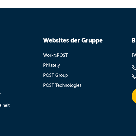
Websites der Gruppe
B
Work@POST
F
Philately
POST Group
POST Technologies
T
eiheit