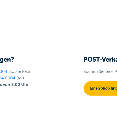
agen?
POST-Verka
004
(kostenlose
Suchen Sie eine P
24 8004
(aus
gs von 8.00 Uhr
Einen Shop fin