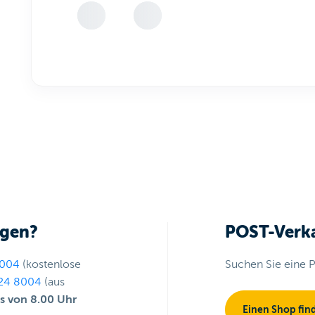
agen?
POST-Verka
004
(kostenlose
Suchen Sie eine P
24 8004
(aus
gs von 8.00 Uhr
Einen Shop fin