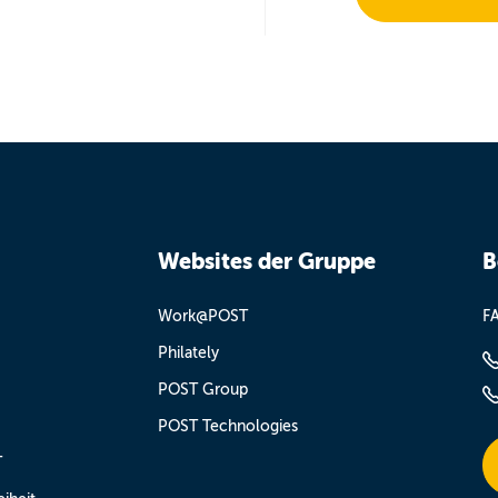
Websites der Gruppe
B
Work@POST
F
Philately
POST Group
POST Technologies
T