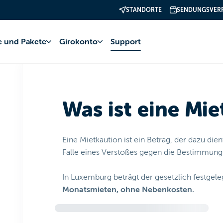
STANDORTE
SENDUNGSVER
konto
Mietkaution
So funktioniert eine Mietkaution
fe und Pakete
Girokonto
Support
Was ist eine Mi
Eine Mietkaution ist ein Betrag, der dazu die
Falle eines Verstoßes gegen die Bestimmung
In Luxemburg beträgt der gesetzlich festgel
Monatsmieten, ohne Nebenkosten.