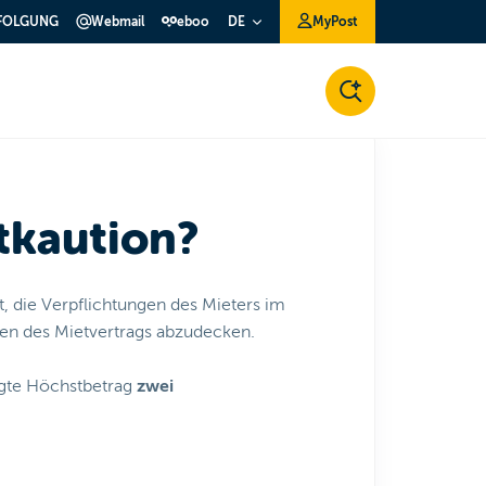
FOLGUNG
Webmail
eboo
MyPost
DE
etkaution?
nt, die Verpflichtungen des Mieters im
en des Mietvertrags abzudecken.
egte Höchstbetrag
zwei