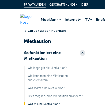
PRIVATKUNDEN
GESCHÄFTSKUNDEN
DEEP
Home
FAQ
Bank
Mobilfunk
Internet
TV
Brie
Zurück zu den Rubriken
Mietkaution
So funktioniert eine
Mietkaution
Wie lange gilt die Mietkaution?
Wie kann man eine Mietkaution
zurückerhalten?
Was kostet eine Mietkaution?
Ist es möglich, eine Mietkaution zu ändern?
Was ist eine Mietkaution?