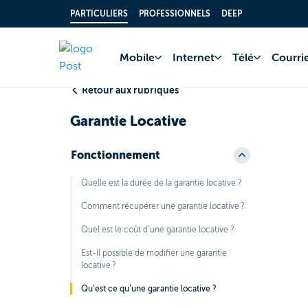
PARTICULIERS
PROFESSIONNELS
DEEP
Accueil
FAQ
Comp
Mobile
Internet
Télé
Courrie
Retour aux rubriques
Garantie Locative
Fonctionnement
Quelle est la durée de la garantie locative ?
Comment récupérer une garantie locative ?
Quel est le coût d’une garantie locative ?
Est-il possible de modifier une garantie
locative ?
Qu’est ce qu’une garantie locative ?