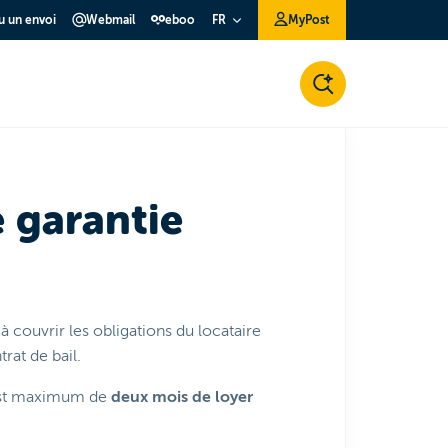
ou un envoi
Webmail
eboo
MyPost
FR
e garantie
 couvrir les obligations du locataire
rat de bail.
est maximum de
deux mois de loyer