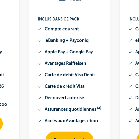
INCLUS DANS CE PACK
INCL
Compte courant
C
eBanking + Payconiq
e
y
Apple Pay + Google Pay
A
Avantages
Raiffeisen
A
bit
Carte de débit
Visa Debit
C
26
Carte de crédit
Visa
C
Découvert autorisé
D
eboo
(4)
Assurances quotidiennes
A
Accès aux
Avantages eboo
A