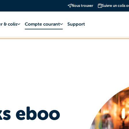
Nous trouver
Suivre un colis 
 de l'app eboo est désormais disponible dans les stores Apple et Googl
r & colis
Compte courant
Support
our votre patience et compréhension.
ks eboo