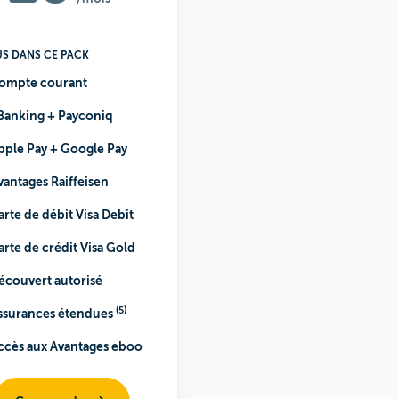
US DANS CE PACK
ompte courant
Banking + Payconiq
pple Pay + Google Pay
vantages
Raiffeisen
arte de débit
Visa Debit
arte de crédit
Visa Gold
écouvert autorisé
(5)
ssurances étendues
ccès aux
Avantages eboo