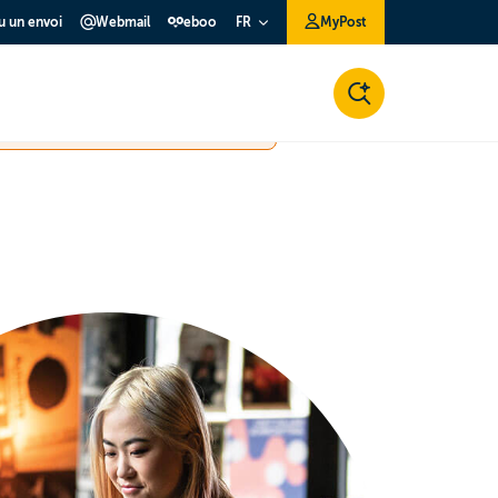
ou un envoi
Webmail
eboo
MyPost
FR
e pour palier à certaines