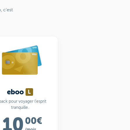
, c’est
eboo
L
pack pour voyager l'esprit
tranquille.
10
00€
/mois