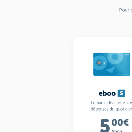
Pour o
eboo
S
Le pack idéal pour vo
dépenses du quotidie
5
00€
/mois