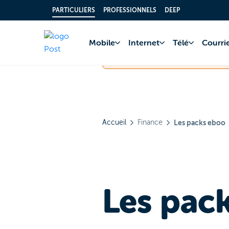
PARTICULIERS
PROFESSIONNELS
DEEP
POST Finance – Une mise à jour
Mobile
Internet
Télé
Courrie
anomalies d'affichage. Merci p
Accueil
Finance
Les packs eboo
Les pac