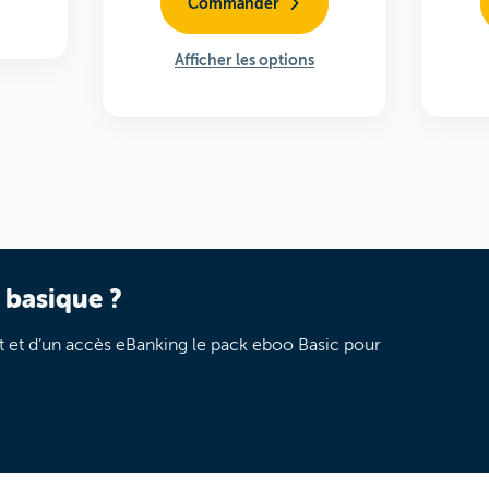
Commander
Afficher les options
 basique ?
 et d’un accès eBanking le pack eboo Basic pour