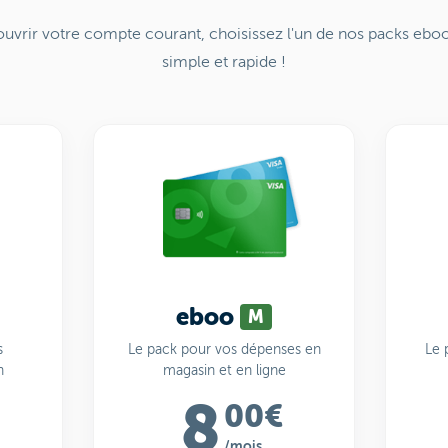
uvrir votre compte courant, choisissez l'un de nos packs eboo
simple et rapide !
eboo
M
s
Le pack pour vos dépenses en
Le 
n
magasin et en ligne
8
00€
/mois