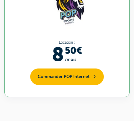
Location :
8
50€
/mois
Commander POP Internet