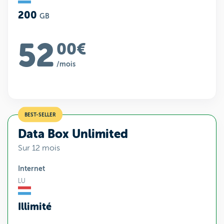
200
GB
52
00€
/mois
BEST-SELLER
Data Box Unlimited
Sur 12 mois
Internet
LU
Illimité