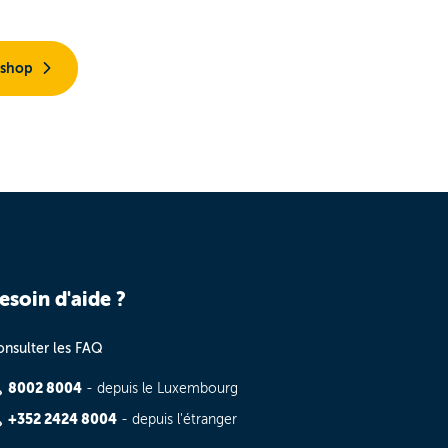
 shop
esoin d'aide ?
nsulter les FAQ
8002 8004
- depuis le Luxembourg
+352 2424 8004
- depuis l'étranger