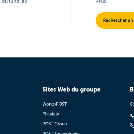
,
du lundi au
vous.
Rechercher un
Sites Web du groupe
B
Work@POST
Co
Philately
POST Group
POST Technologies