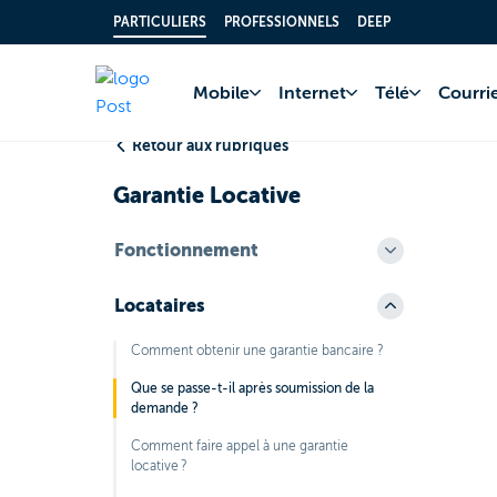
PARTICULIERS
PROFESSIONNELS
DEEP
Accueil
FAQ
Comp
Mobile
Internet
Télé
Courrie
Retour aux rubriques
Garantie Locative
Fonctionnement
Locataires
Comment obtenir une garantie bancaire ?
Que se passe-t-il après soumission de la
demande ?
Comment faire appel à une garantie
locative ?