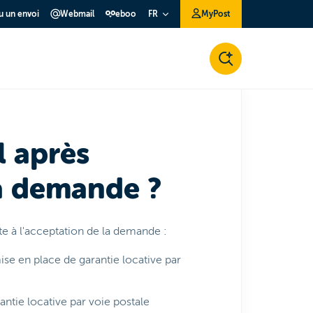
ou un envoi
Webmail
eboo
MyPost
FR
l après
a demande ?
te à l'acceptation de la demande :
ise en place de garantie locative par
antie locative par voie postale