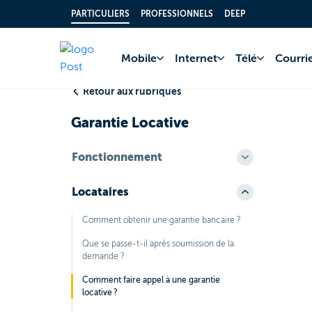
PARTICULIERS
PROFESSIONNELS
DEEP
Accueil
FAQ
Comp
Mobile
Internet
Télé
Courrie
Retour aux rubriques
Garantie Locative
Fonctionnement
Locataires
Comment obtenir une garantie bancaire ?
Que se passe-t-il après soumission de la
demande ?
Comment faire appel à une garantie
locative ?