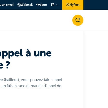
ou un envoi
Webmail
eboo
MyPost
FR
ppel à une
e ?
ve (bailleur), vous pouvez faire appel
t, en faisant une demande d’appel de