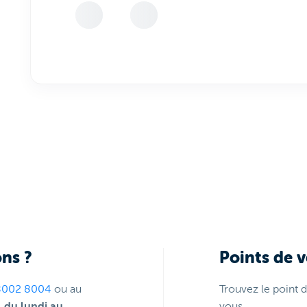
ns ?
Points de 
8002 8004
ou au
Trouvez le point 
,
du lundi au
vous.