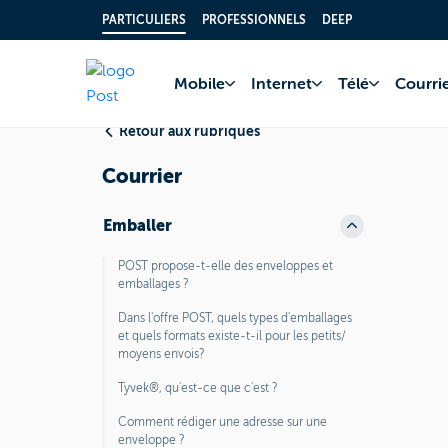
PARTICULIERS
PROFESSIONNELS
DEEP
Accueil
FAQ
Cour
Mobile
Internet
Télé
Courrie
Retour aux rubriques
Courrier
Emballer
POST propose-t-elle des enveloppes et
emballages ?
Dans l'offre POST, quels types d'emballages
et quels formats existe-t-il pour les petits/
moyens envois?
Tyvek®, qu'est-ce que c'est ?
Comment rédiger une adresse sur une
enveloppe ?