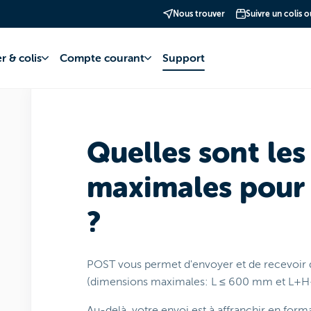
Nous trouver
Suivre un colis 
rier
Courrier
Emballer
r & colis
Compte courant
Support
Quelles sont le
maximales pour
?
POST vous permet d'envoyer et de recevoir du
(dimensions maximales: L ≤ 600 mm et L+H+
Au-delà, votre envoi est à affranchir en form