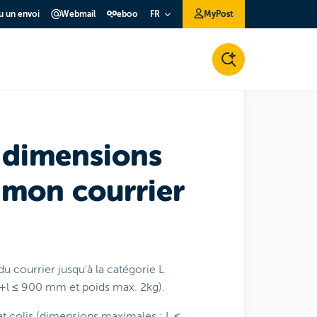
ou un envoi
Webmail
eboo
MyPost
FR
s dimensions
 mon courrier
 courrier jusqu'à la catégorie L
l ≤ 900 mm et poids max. 2kg).
at colis (dimensions maximales : L ≤