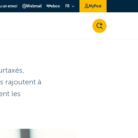
ou un envoi
Webmail
eboo
MyPost
FR
urtaxés,
s rajoutent à
nt les