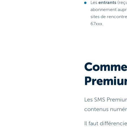
Les
entrants
(reçu
abonnement auprès
sites de rencontr
67xxx.
Commen
Premiu
Les SMS Premium
contenus numériq
Il faut différencie