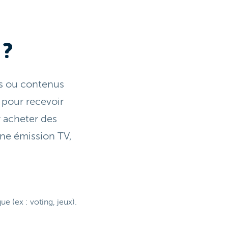
 ?
es ou contenus
 pour recevoir
r acheter des
une émission TV,
e (ex : voting, jeux).