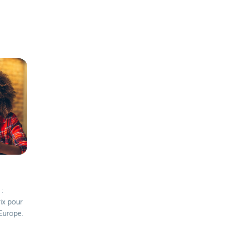
 :
rix pour
Europe.