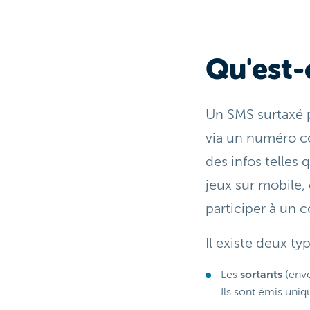
Qu'est-
Un SMS surtaxé p
via un numéro co
des infos telles
jeux sur mobile,
participer à un c
Il existe deux ty
Les
sortants
(envo
Ils sont émis uni