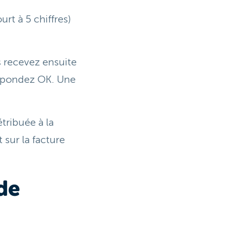
rt à 5 chiffres)
.
 recevez ensuite
épondez OK. Une
étribuée à la
 sur la facture
de