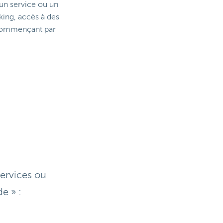
 un service ou un
king, accès à des
s commençant par
ervices ou
e » :