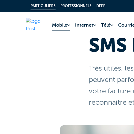
PARTICULIERS
PROFESSIONNELS
DEEP
Accueil
Mobile
SM
Mobile
Internet
Télé
Courrie
SMS 
Très utiles, 
peuvent parfoi
votre factur
reconnaitre e