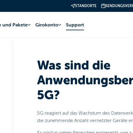
STANDORTE
SENDUNGSVER
telefonie
5G
5G-Technologie
fe und Pakete
Girokonto
Support
Was sind die
Anwendungsber
5G?
5G reagiert auf das Wachstum des Datenver
die zunehmende Anzahl vernetzter Geräte en
Es wird in vielen Bereichen eingesetzt, wie z