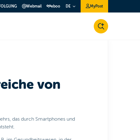
FOLGUNG
Webmail
eboo
MyPost
DE
eiche von
kehrs, das durch Smartphones und
tsteht.
. B. im Gesundheitswesen, in der