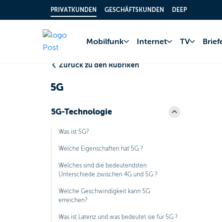
PRIVATKUNDEN
GESCHÄFTSKUNDEN
DEEP
Home
FAQ
Mobil
Mobilfunk
Internet
TV
Brie
Zurück zu den Rubriken
5G
5G-Technologie
Was ist 5G?
Welche Eigenschaften hat 5G ?
Welches sind die bedeutendsten
Unterschiede zwischen 4G und 5G ?
Welche Geschwindigkeit kann 5G
erreichen?
Was ist Latenz und was bedeutet sie für 5G ?