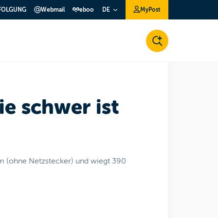
FOLGUNG
Webmail
eboo
MyPost
DE
e schwer ist
m (ohne Netzstecker) und wiegt 390