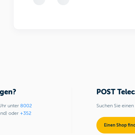
agen?
POST Tele
Uhr unter
8002
Suchen Sie einen
and) oder
+352
Einen Shop fin