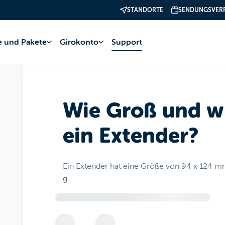
STANDORTE
SENDUNGSVER
net
POP WiFi+
Einrichtung und Material
fe und Pakete
Girokonto
Support
Wie Groß und wi
ein Extender?
Ein Extender hat eine Größe von 94 x 124 m
g.