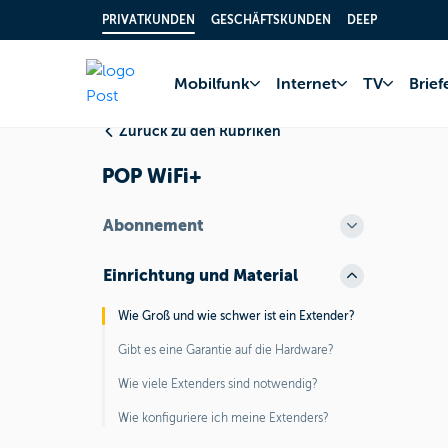
PRIVATKUNDEN
GESCHÄFTSKUNDEN
DEEP
Home
FAQ
Inter
Mobilfunk
Internet
TV
Brie
Zurück zu den Rubriken
POP WiFi+
Abonnement
Einrichtung und Material
Wie Groß und wie schwer ist ein Extender?
Gibt es eine Garantie auf die Hardware?
Wie viele Extenders sind notwendig?
Wie konfiguriere ich meine Extenders?