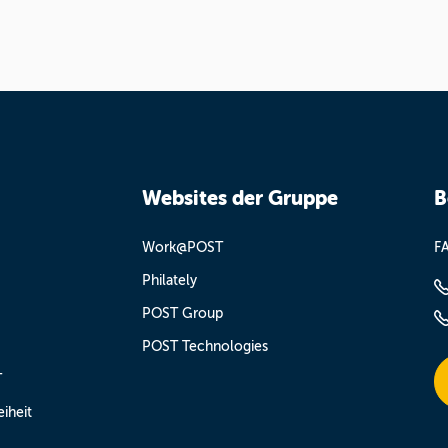
Websites der Gruppe
B
Work@POST
F
Philately
POST Group
POST Technologies
T
eiheit