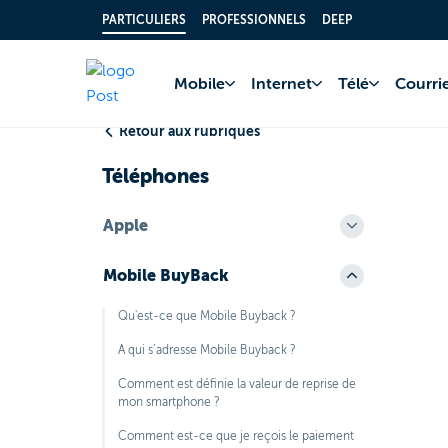
PARTICULIERS
PROFESSIONNELS
DEEP
Accueil
FAQ
Télé
Mobile
Internet
Télé
Courrie
Retour aux rubriques
Téléphones
Apple
Mobile BuyBack
Qu'est-ce que Mobile Buyback ?
A qui s’adresse Mobile Buyback ?
Comment est définie la valeur de reprise de
mon smartphone ?
Comment est-ce que je reçois le paiement