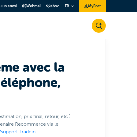
ou un envoi
Webmail
eboo
MyPost
FR
ème avec la
téléphone,
timation, prix final, retour, etc.)
tenaire Recommerce via le
//support-tradein-