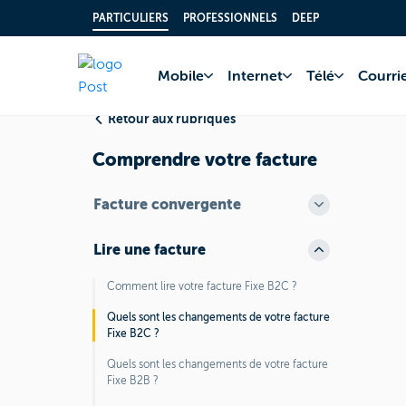
PARTICULIERS
PROFESSIONNELS
DEEP
Accueil
FAQ
Fact
Mobile
Internet
Télé
Courrie
Retour aux rubriques
Comprendre votre facture
Facture convergente
Lire une facture
Comment lire votre facture Fixe B2C ?
Quels sont les changements de votre facture
Fixe B2C ?
Quels sont les changements de votre facture
Fixe B2B ?