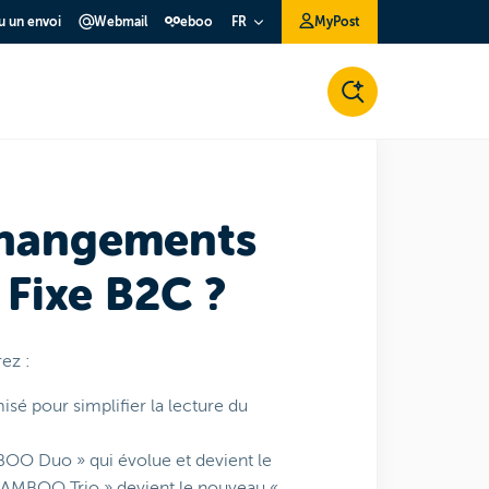
ou un envoi
Webmail
eboo
MyPost
FR
changements
 Fixe B2C ?
rez :
isé pour simplifier la lecture du
O Duo » qui évolue et devient le
 BAMBOO Trio » devient le nouveau «