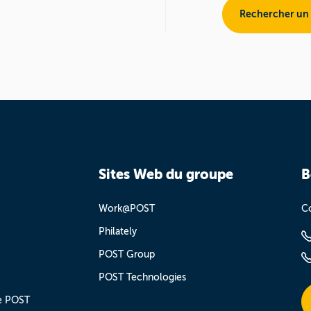
Rechercher un
Sites Web du groupe
B
Work@POST
Co
Philately
POST Group
POST Technologies
e POST