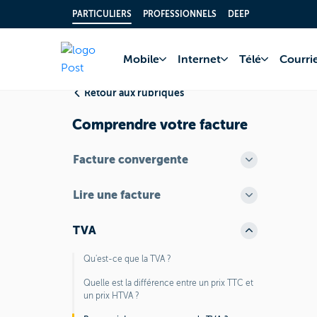
PARTICULIERS
PROFESSIONNELS
DEEP
Accueil
FAQ
Fact
Mobile
Internet
Télé
Courrie
Retour aux rubriques
Comprendre votre facture
Facture convergente
Lire une facture
TVA
Qu'est-ce que la TVA ?
Quelle est la différence entre un prix TTC et
un prix HTVA ?