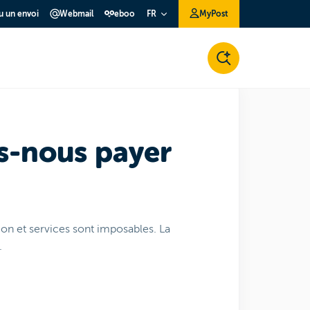
ou un envoi
Webmail
eboo
MyPost
FR
s-nous payer
n et services sont imposables. La
.