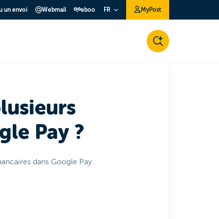
ou un envoi
Webmail
eboo
MyPost
FR
plusieurs
gle Pay ?
s bancaires dans Google Pay.