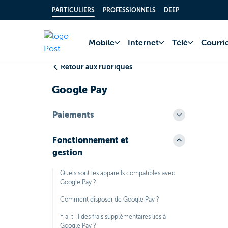
PARTICULIERS
PROFESSIONNELS
DEEP
Accueil
FAQ
Comp
Mobile
Internet
Télé
Courrie
Retour aux rubriques
Google Pay
Paiements
Fonctionnement et
gestion
Quels sont les appareils compatibles avec
Google Pay ?
Comment disposer de Google Pay ?
Y a-t-il des frais supplémentaires liés à
Google Pay ?