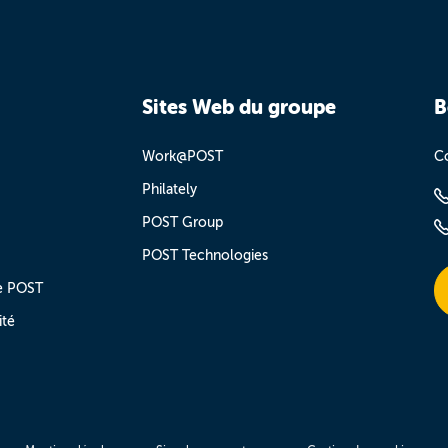
Sites Web du groupe
B
Work@POST
Co
Philately
POST Group
POST Technologies
e POST
ité