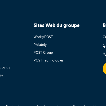
Sites Web du groupe
B
Work@POST
Co
Philately
POST Group
POST Technologies
e POST
ité