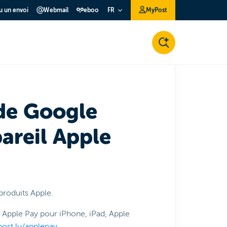
ou un envoi
Webmail
eboo
MyPost
FR
 de Google
areil Apple
produits Apple.
 Apple Pay pour iPhone, iPad, Apple
ost.lu/applepay