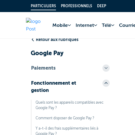
PARTICULIERS
PROFESSIONNELS
DEEP
Accueil
FAQ
Comp
Mobile
Internet
Télé
Courrie
Retour aux rubriques
Google Pay
Paiements
Fonctionnement et
gestion
Quels sont les appareils compatibles avec
Google Pay ?
Comment disposer de Google Pay ?
Y a-t-il des frais supplémentaires liés à
Google Pay ?