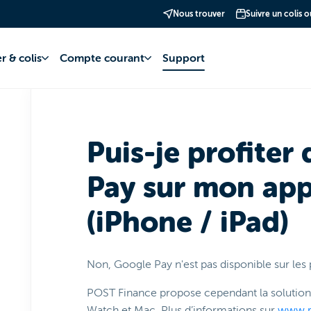
Nous trouver
Suivre un colis 
te bancaire
Google Pay
Fonctionnement et gestion
r & colis
Compte courant
Support
Puis-je profiter
Pay sur mon app
(iPhone / iPad)
Non, Google Pay n'est pas disponible sur les 
POST Finance propose cependant la solution
Watch et Mac. Plus d’informations sur
www.p