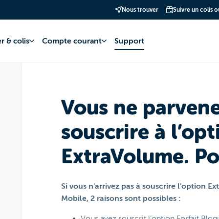
Nous trouver
Suivre un colis 
phonie Mobile
Forfaits Mobiles
POP Mobile
r & colis
Compte courant
Support
Vous ne parvene
souscrire à l’opt
ExtraVolume. Po
Si vous n'arrivez pas à souscrire l'option 
Mobile, 2 raisons sont possibles :
Vous avez souscrit l’option Forfait Bloq