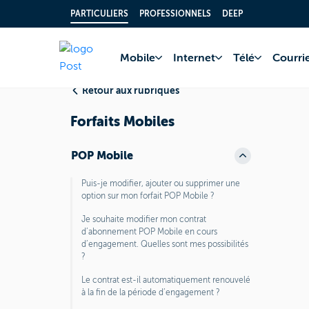
PARTICULIERS
PROFESSIONNELS
DEEP
Accueil
FAQ
Télé
Mobile
Internet
Télé
Courrie
Retour aux rubriques
Forfaits Mobiles
POP Mobile
Puis-je modifier, ajouter ou supprimer une
option sur mon forfait POP Mobile ?
Je souhaite modifier mon contrat
d’abonnement POP Mobile en cours
d’engagement. Quelles sont mes possibilités
?
Le contrat est-il automatiquement renouvelé
à la fin de la période d’engagement ?