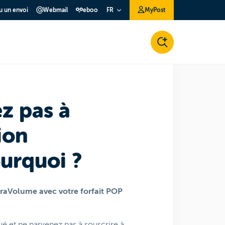
ou un envoi
Webmail
eboo
MyPost
FR
z pas à
ion
urquoi ?
ExtraVolume avec votre forfait POP
ué et ne parvenez pas à souscrire à