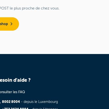
POST le plus proche de chez vous.
 shop
esoin d'aide ?
nsulter les FAQ
8002 8004
- depuis le Luxembourg