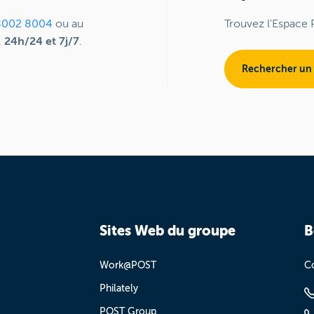
8002 8004
ou au
Trouvez l'Espace 
,
24h/24 et 7j/7
.
Rechercher un
Sites Web du groupe
B
Work@POST
Co
Philately
POST Group