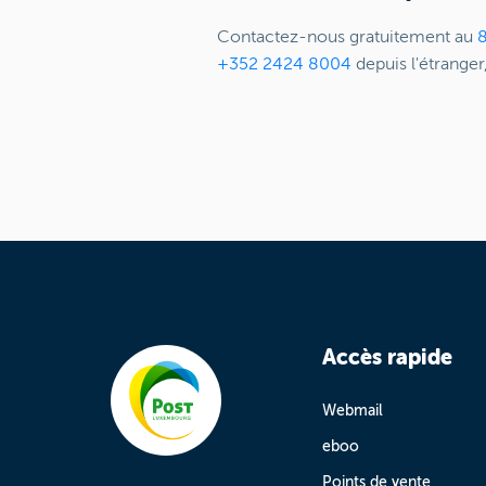
Contactez-nous gratuitement au
+352 2424 8004
depuis l'étranger
Accès rapide
Webmail
eboo
Points de vente