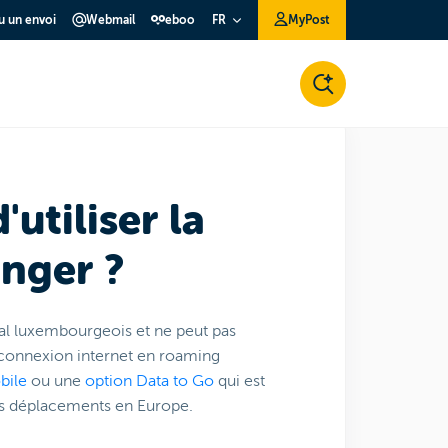
ou un envoi
Webmail
eboo
MyPost
FR
'utiliser la
anger ?
nal luxembourgeois et ne peut pas
e connexion internet en roaming
bile
ou une
option Data to Go
qui est
 vos déplacements en Europe.