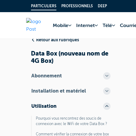
PARTICULIERS
PROFESSIONNELS
DEEP
Accueil
FAQ
Inter
Mobile
Internet
Télé
Courrie
Retour aux rubriques
Data Box (nouveau nom de
4G Box)
Abonnement
Installation et matériel
Utilisation
Pourquoi vous rencontrez des soucis de
connexion avec le WiFi de votre Data Box ?
Comment vérifier la connexion de votre box