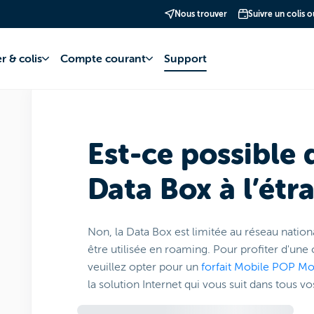
Nous trouver
Suivre un colis 
net
Data Box (nouveau nom de 4G Box)
Utilisation
r & colis
Compte courant
Support
Est-ce possible d
Data Box à l’étr
Non, la Data Box est limitée au réseau natio
être utilisée en roaming. Pour profiter d'un
veuillez opter pour un
forfait Mobile POP Mo
la solution Internet qui vous suit dans tous