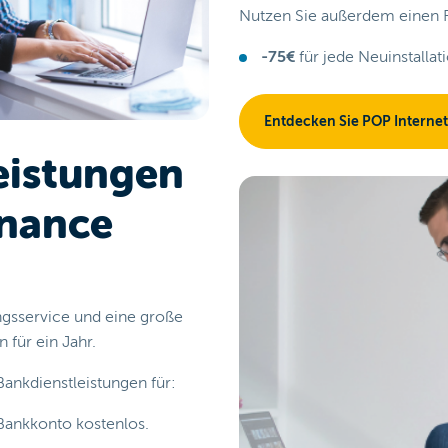
Nutzen Sie außerdem einen Ra
-75€
für jede Neuinstallat
Entdecken Sie POP Internet
eistungen
nance
gsservice und eine große
 für ein Jahr.
Bankdienstleistungen für:
 Bankkonto kostenlos.