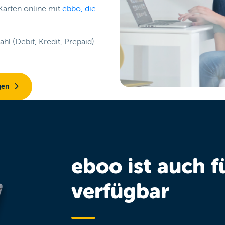
Karten online mit
ebbo, die
ahl (Debit, Kredit, Prepaid)
gen
eboo ist auch 
verfügbar