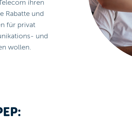
Telecom ihren
he Rabatte und
n für privat
nikations- und
en wollen.
PEP: