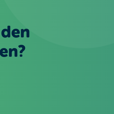
 den
ren?