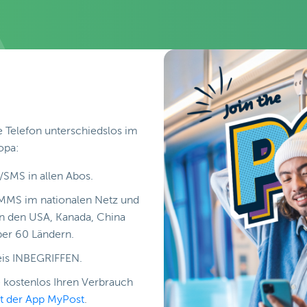
e Telefon unterschiedslos im
opa:
e/SMS in allen Abos.
MMS im nationalen Netz und
in den USA, Kanada, China
ber 60 Ländern.
reis INBEGRIFFEN.
e kostenlos Ihren Verbrauch
t der App MyPost
.