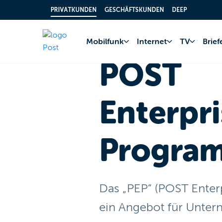
PRIVATKUNDEN
GESCHÄFTSKUNDEN
DEEP
Home
POST Enterprise Program
Mobilfunk
Internet
TV
Brie
POST
Enterpri
Progra
Das „PEP“ (POST Enterp
ein Angebot für Unter