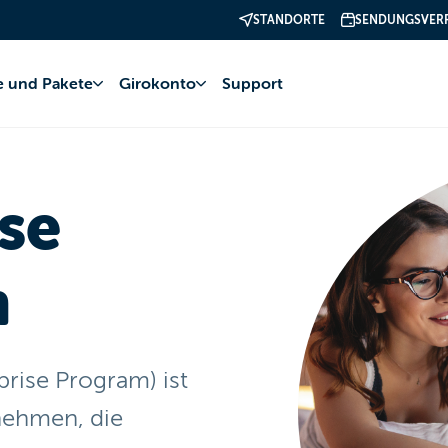
STANDORTE
SENDUNGSVER
fe und Pakete
Girokonto
Support
se
m
rise Program) ist
nehmen, die