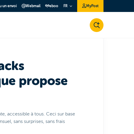
ou un envoi
Webmail
eboo
MyPost
FR
packs
que propose
e, accessible à tous. Ceci sur base
suel, sans surprises, sans frais