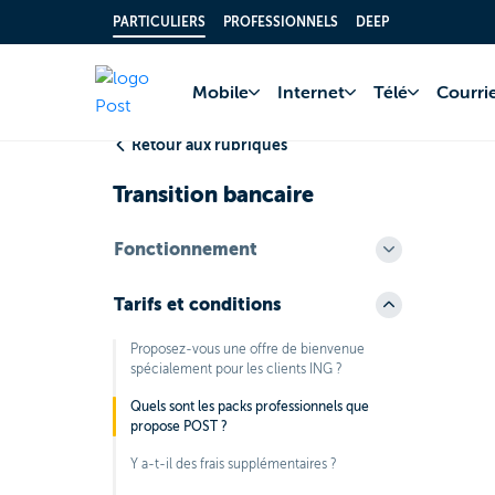
PARTICULIERS
PROFESSIONNELS
DEEP
Accueil
FAQ
Comp
Mobile
Internet
Télé
Courrie
Retour aux rubriques
Transition bancaire
Fonctionnement
Tarifs et conditions
Proposez-vous une offre de bienvenue
spécialement pour les clients ING ?
Quels sont les packs professionnels que
propose POST ?
Y a-t-il des frais supplémentaires ?