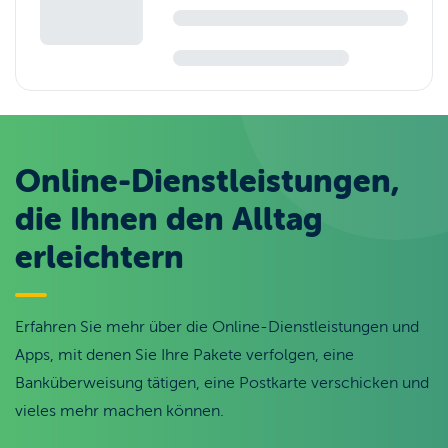
Online-Dienstleistungen,
die Ihnen den Alltag
erleichtern
Erfahren Sie mehr über die Online-Dienstleistungen und
Apps, mit denen Sie Ihre Pakete verfolgen, eine
Banküberweisung tätigen, eine Postkarte verschicken und
vieles mehr machen können.