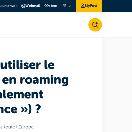
ou un envoi
Webmail
eboo
MyPost
FR
utiliser le
 en roaming
galement
nce ») ?
s toute l’Europe.