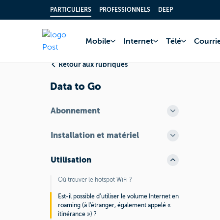
PARTICULIERS
PROFESSIONNELS
DEEP
Accueil
FAQ
Inter
Mobile
Internet
Télé
Courrie
Retour aux rubriques
Data to Go
Abonnement
Installation et matériel
Utilisation
Où trouver le hotspot WiFi ?
Est-il possible d’utiliser le volume Internet en
roaming (à l'étranger, également appelé «
itinérance ») ?