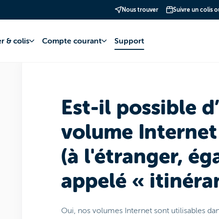
Nous trouver
Suivre un colis 
net
Data to Go
Utilisation
r & colis
Compte courant
Support
Est-il possible d’
volume Internet
(à l'étranger, é
appelé « itinéra
Oui, nos volumes Internet sont utilisables dan