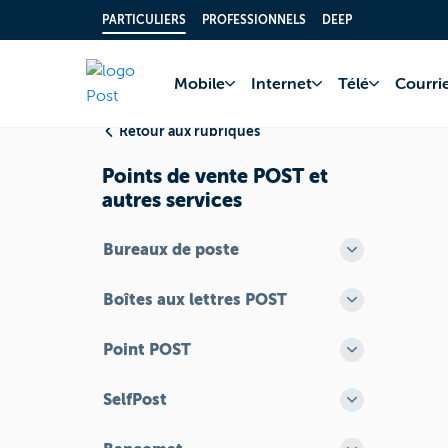
PARTICULIERS
PROFESSIONNELS
DEEP
Accueil
FAQ
Poin
Mobile
Internet
Télé
Courrie
Retour aux rubriques
Points de vente POST et
autres services
Bureaux de poste
Boîtes aux lettres POST
Point POST
SelfPost