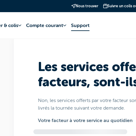
Nous trouver
Suivre un colis 
ts de vente POST et plus
Points de vente POST et autres services
r & colis
Compte courant
Support
Les services offe
facteurs, sont-il
Non, les services offerts par votre facteur so
livrés la tournée suivant votre demande.
Votre facteur à votre service au quotidien