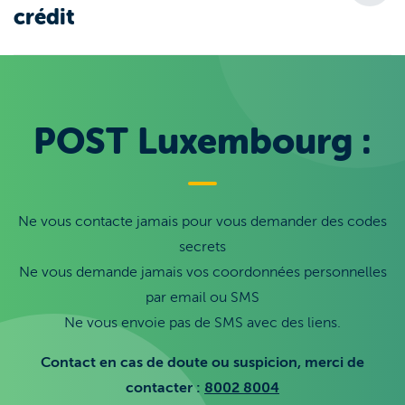
crédit
POST Luxembourg :
Ne vous contacte jamais pour vous demander des codes
secrets
Ne vous demande jamais vos coordonnées personnelles
par email ou SMS
Ne vous envoie pas de SMS avec des liens.
Contact en cas de doute ou suspicion, merci de
contacter :
8002 8004