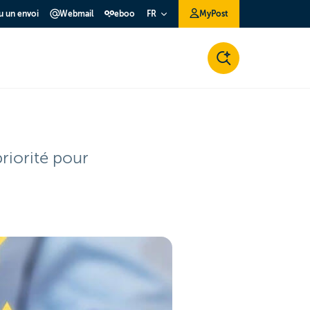
ou un envoi
Webmail
eboo
MyPost
FR
riorité pour