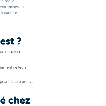
 aisée la
 entreprises au
 caractère
est ?
t un nouveau
itement de leurs
igeant à faire preuve
é chez