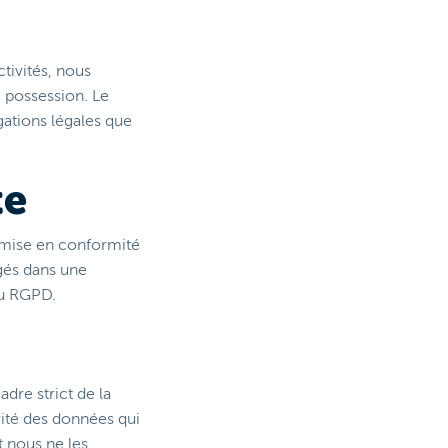
tivités, nous
 possession. Le
gations légales que
te
 mise en conformité
gés dans une
du RGPD.
dre strict de la
rité des données qui
t nous ne les