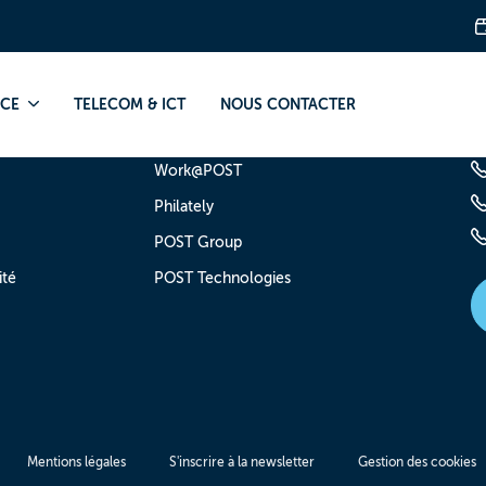
NCE
TELECOM & ICT
NOUS CONTACTER
Sites Web du groupe
B
Work@POST
Philately
POST Group
ité
POST Technologies
Mentions légales
S'inscrire à la newsletter
Gestion des cookies