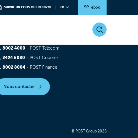
eboo
SUIVRE UN COLIS OU UN ENVOI
FR
esoin d'aide ?
8002 4000
- POST Telecom
2424 6080
- POST Courrier
8002 8004
- POST Finance
Nous contacter
© POST Group 2026