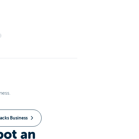
ness.
acks Business
bot an