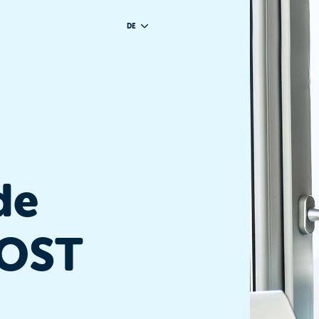
DE
de
POST