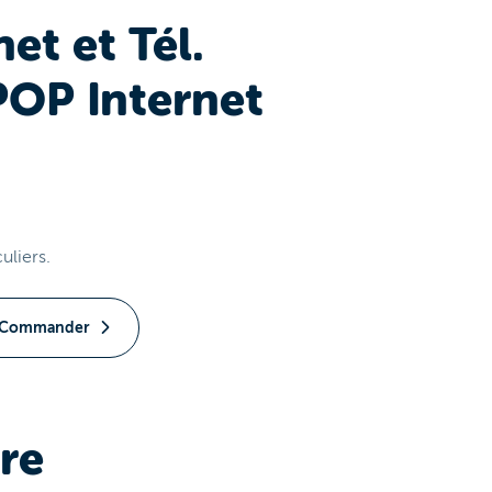
net et Tél.
POP Internet
culiers.
Commander
bre