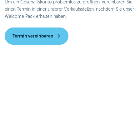
Um ein Geschäftskonto problemlos zu eröffnen, vereinbaren Sie
einen Termin in einer unserer Verkaufsstellen, nachdem Sie unser
Welcome Pack erhalten haben.
Termin vereinbaren
Für alle Organisationen
zugängliche Bankkonten
Die Möglichkeit, ein Konto für alle Strukturen zu eröffnen:
KMU, Selbstständige, Existenzgründer oder Vereine. Die
Kunden können ihr Geschäft einfach und ohne
Verzögerung starten.
Entdecken