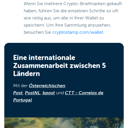
Wenn Sie mehrere Crypto-Briefmarken gekauft
haben, führen Sie die einzelnen Schritte so oft
wie nötig aus, um alle in Ihrer Wallet zu
speichern. Um Ihre Sammlung anzusehen,
besuchen Sie
cryptostamp.com/wallet
.
Eine internationale
Zusammenarbeit zwischen 5
Ländern
Mit der
Österreichischen
Post
,
PostNL
,
bpost
und
CTT - Correios de
Portugal
.